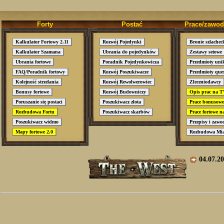
Forty
Postać
Prace/zawod
Kalkulator Fortowy 2.11
Rozwój Pojedynki
Bronie szlachec
Kalkulator Szamana
Ubrania do pojedynków
Zestawy setowe
Ubrania fortowe
Poradnik Pojedynkowicza
Przedmioty uni
FAQ/Poradnik fortowy
Rozwój Poszukiwacze
Przedmioty que
Kolejność strzelania
Rozwój Rewolwerowiec
Zleceniodawcy
Bonusy fortowe
Rozwój Budowniczy
Opis prac na 
Poruszanie się postaci
Poszukiwacz złota
Prace bonusow
Rozbudowa Fortu
Poszukiwacz skarbów
Prace fortowe 
Poszukiwacz widmo
Przepisy i zawo
Mapy fortowe 2.0
Rozbudowa Mia
04.07.2