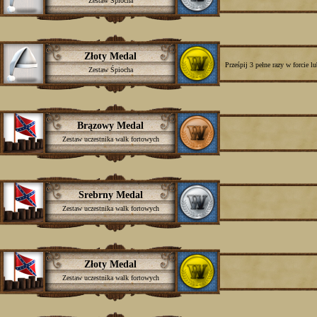
Zestaw Śpiocha
Złoty Medal
Prześpij 3 pełne razy w forcie 
Zestaw Śpiocha
Brązowy Medal
Zestaw uczestnika walk fortowych
Srebrny Medal
Zestaw uczestnika walk fortowych
Złoty Medal
Zestaw uczestnika walk fortowych