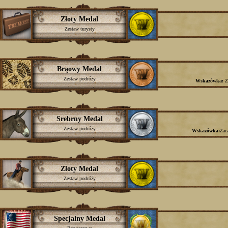
Złoty Medal
Zestaw turysty
Brąowy Medal
Zestaw podróży
Wskazówka:
Z
Srebrny Medal
Zestaw podróży
Wskazówka:
Zac
Złoty Medal
Zestaw podróży
Specjalny Medal