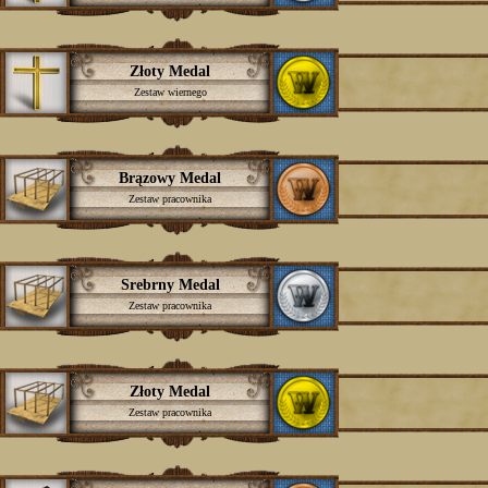
Złoty Medal
Zestaw wiernego
Brązowy Medal
Zestaw pracownika
Srebrny Medal
Zestaw pracownika
Złoty Medal
Zestaw pracownika