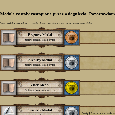
Medale zostały zastąpione przez osiągnięcia. Pozostawia
*Opis medali w orginale zaczerpnięty z forum Beta. Dopasowany do poradnika przez Teekan.
Brązowy Medal
Zestaw poszukiwacza przygód
Srebrny Medal
Zestaw poszukiwacza przygód
Złoty Medal
Zestaw poszukiwacza przygód
Srebrny Medal
Prześpij 2 pełne razy w forcie 