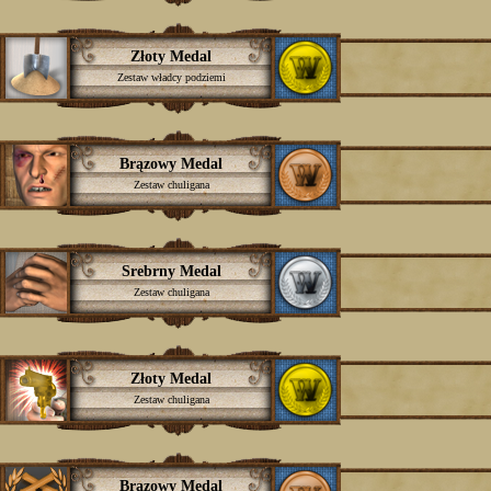
Złoty Medal
Zestaw władcy podziemi
Brązowy Medal
Zestaw chuligana
Srebrny Medal
Zestaw chuligana
Złoty Medal
Zestaw chuligana
Brązowy Medal