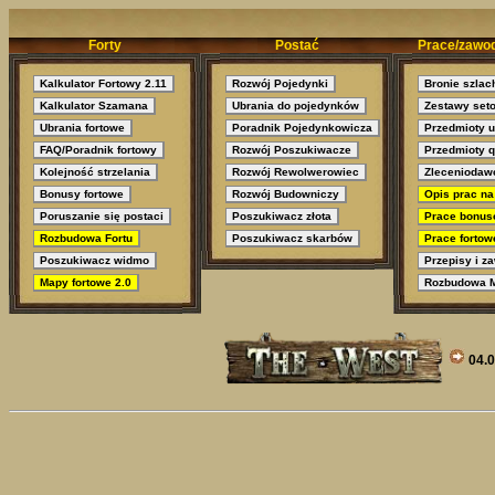
Forty
Postać
Prace/zawo
Kalkulator Fortowy 2.11
Rozwój Pojedynki
Bronie szlac
Kalkulator Szamana
Ubrania do pojedynków
Zestawy set
Ubrania fortowe
Poradnik Pojedynkowicza
Przedmioty 
FAQ/Poradnik fortowy
Rozwój Poszukiwacze
Przedmioty 
Kolejność strzelania
Rozwój Rewolwerowiec
Zleceniodaw
Bonusy fortowe
Rozwój Budowniczy
Opis prac n
Poruszanie się postaci
Poszukiwacz złota
Prace bonus
Rozbudowa Fortu
Poszukiwacz skarbów
Prace fortow
Poszukiwacz widmo
Przepisy i z
Mapy fortowe 2.0
Rozbudowa M
04.0