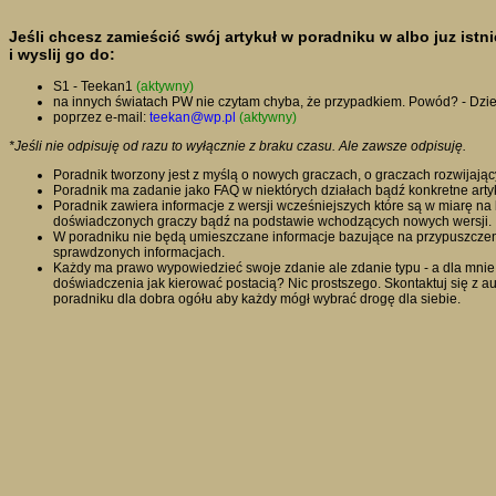
Jeśli chcesz zamieścić swój artykuł w poradniku w albo juz istn
i wyslij go do:
S1 - Teekan1
(aktywny)
na innych światach PW nie czytam chyba, że przypadkiem. Powód? - Dziec
poprzez e-mail:
teekan@wp.pl
(aktywny)
*Jeśli nie odpisuję od razu to wyłącznie z braku czasu. Ale zawsze odpisuję.
Poradnik tworzony jest z myślą o nowych graczach, o graczach rozwijający
Poradnik ma zadanie jako FAQ w niektórych działach bądź konkretne arty
Poradnik zawiera informacje z wersji wcześniejszych które są w miarę 
doświadczonych graczy bądź na podstawie wchodzących nowych wersji.
W poradniku nie będą umieszczane informacje bazujące na przypuszczeni
sprawdzonych informacjach.
Każdy ma prawo wypowiedzieć swoje zdanie ale zdanie typu - a dla mnie 
doświadczenia jak kierować postacią? Nic prostszego. Skontaktuj się z a
poradniku dla dobra ogółu aby każdy mógł wybrać drogę dla siebie.